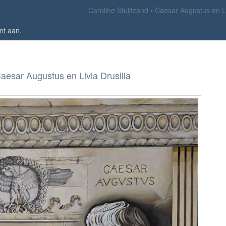
Caroline Stuijfzand
Caesar Augustus en Li
nt aan
.
aesar Augustus en Livia Drusilla