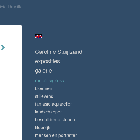
via Drusilla
Caroline Stuijfzand
exposities
galerie
romeins/grieks
bloemen
stillevens
fantasie aquarellen
landschappen
beschilderde stenen
kleurrijk
mensen en portretten